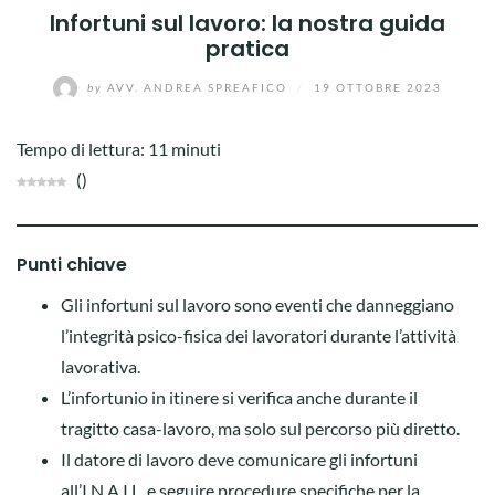
Infortuni sul lavoro: la nostra guida
pratica
by
AVV. ANDREA SPREAFICO
/
19 OTTOBRE 2023
Tempo di lettura:
11
minuti
(
)
Punti chiave
Gli infortuni sul lavoro sono eventi che danneggiano
l’integrità psico-fisica dei lavoratori durante l’attività
lavorativa.
L’infortunio in itinere si verifica anche durante il
tragitto casa-lavoro, ma solo sul percorso più diretto.
Il datore di lavoro deve comunicare gli infortuni
all’I.N.A.I.L. e seguire procedure specifiche per la