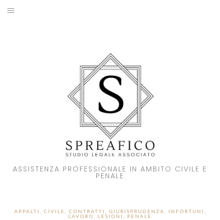
Skip
to
HOME
content
STUDIO LEGALE
SOCI
ATTIVITA’
NOVITA’
CONTATTI
ASSISTENZA PROFESSIONALE IN AMBITO CIVILE E
PENALE
APPALTI
,
CIVILE
,
CONTRATTI
,
GIURISPRUDENZA
,
INFORTUNI
,
LAVORO
,
LESIONI
,
PENALE