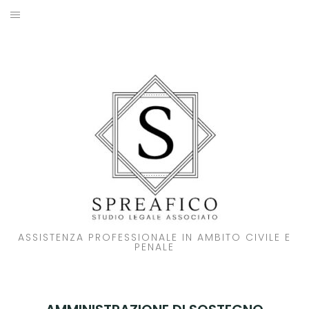
Skip
to
HOME
content
STUDIO LEGALE
SOCI
ATTIVITA’
NOVITA’
CONTATTI
ASSISTENZA PROFESSIONALE IN AMBITO CIVILE E
PENALE