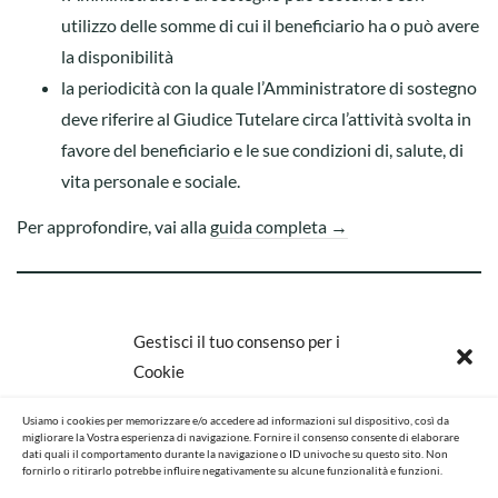
utilizzo delle somme di cui il beneficiario ha o può avere
la disponibilità
la periodicità con la quale l’Amministratore di sostegno
deve riferire al Giudice Tutelare circa l’attività svolta in
favore del beneficiario e le sue condizioni di, salute, di
vita personale e sociale.
Per approfondire, vai alla
guida completa →
Il nostro Studio è in grado di fornirVi tutte le informazioni
Gestisci il tuo consenso per i
riguardanti la figura dell’Amministratore di sostegno.
Cookie
Qualora necessitaste di assistenza per valutare la
Usiamo i cookies per memorizzare e/o accedere ad informazioni sul dispositivo, così da
proposizione del ricorso per la nomina dell’Amministratore
migliorare la Vostra esperienza di navigazione. Fornire il consenso consente di elaborare
e/o nella sua predisposizione, potete contattare l’
avv. Andrea
dati quali il comportamento durante la navigazione o ID univoche su questo sito. Non
fornirlo o ritirarlo potrebbe influire negativamente su alcune funzionalità e funzioni.
Spreafico
.