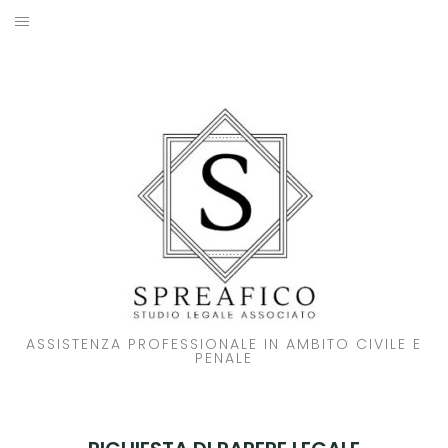
Skip
to
HOME
content
STUDIO LEGALE
SOCI
ATTIVITA’
NOVITA’
CONTATTI
ASSISTENZA PROFESSIONALE IN AMBITO CIVILE E
PENALE