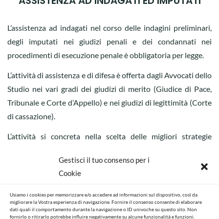
ASSISTENZA AD INDAGATI ED IMPUTATI
L’assistenza ad indagati nel corso delle indagini preliminari,
degli imputati nei giudizi penali e dei condannati nei
procedimenti di esecuzione penale è obbligatoria per legge.
L’attività di assistenza e di difesa è offerta dagli Avvocati dello
Studio nei vari gradi dei giudizi di merito (Giudice di Pace,
Tribunale e Corte d’Appello) e nei giudizi di legittimità (Corte
di cassazione).
L’attività si concreta nella scelta delle migliori strategie
procedimentali e processuali, nello svolgimento delle indagini
Gestisci il tuo consenso per i
difensive, nell’individuazione e raccolta dei documenti,
Cookie
nell’assistenza in giudizio, nella redazione degli atti difensivi
(istanze, memorie, ricorsi, appelli, etc.).
Usiamo i cookies per memorizzare e/o accedere ad informazioni sul dispositivo, così da
migliorare la Vostra esperienza di navigazione. Fornire il consenso consente di elaborare
dati quali il comportamento durante la navigazione o ID univoche su questo sito. Non
fornirlo o ritirarlo potrebbe influire negativamente su alcune funzionalità e funzioni.