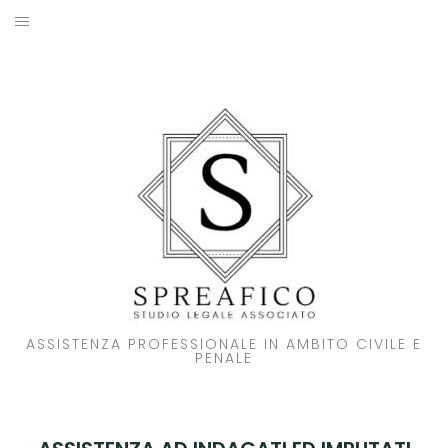
Skip
to
HOME
content
STUDIO LEGALE
SOCI
ATTIVITA’
NOVITA’
CONTATTI
ASSISTENZA PROFESSIONALE IN AMBITO CIVILE E
PENALE