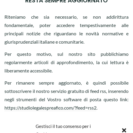
RESTA SEMPRE AGGIORNATO
Riteniamo che sia necessario, se non addirittura
fondamentale, poter accedere tempestivamente alle
principali notizie che riguardano le novità normative e
giurisprudenziali italiane e comunitarie.
Per questo motivo, sul nostro sito pubblichiamo
regolarmente articoli di approfondimento, la cui lettura è
liberamente accessibile.
Per rimanere sempre aggiornato, è quindi possibile
sottoscrivere il nostro servizio gratuito di feed rss, inserendo
negli strumenti del Vostro software di posta questo link:
https://studiolegalespreafico.com/?feed=rss2
.
Per l’attivazione del servizio, potete seguire le procedure
Gestisci il tuo consenso per i
guidate relative al software di posta elettronica che usi