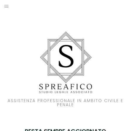
Skip
to
HOME
content
STUDIO LEGALE
SOCI
ATTIVITA’
NOVITA’
CONTATTI
ASSISTENZA PROFESSIONALE IN AMBITO CIVILE E
PENALE