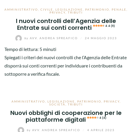
AMMINISTRATIVO
,
CIVILE
,
LEGISLAZIONE
,
PATRIMONIO
,
PENALE
,
PRIVACY
,
TRIBUTI
I nuovi controlli dell’Agenzia delle
Entrate sui conti correnti
4.4 (9)
by
AVV. ANDREA SPREAFICO
/
24 MAGGIO 2023
Tempo di lettura:
5
minuti
Spiegati i criteri dei nuovi controlli che l’Agenzia delle Entrate
disporrà sui conti correnti per individuare i contribuenti da
sottoporre a verifica fiscale.
AMMINISTRATIVO
,
LEGISLAZIONE
,
PATRIMONIO
,
PRIVACY
,
SOCIETÀ
,
TRIBUTI
Nuovi obblighi di cooperazione per le
piattaforme digitali
4 (4)
by
AVV. ANDREA SPREAFICO
/
4 APRILE 2023