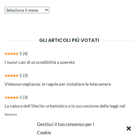
Archivio
degli
articoli
GLI ARTICOLI PIÙ VOTATI
5
(4)
I nuovi casi di procedibilità a querela
5
(3)
Videosorveglianza: le regole per installare le telecamere
5
(3)
La natura dell’illecito urbanistico e la successione delle leggi nel
tempo
Gestisci il tuo consenso per i
4.3
(30)
Cookie
Il nuovo rito per separazioni e divorzi della Riforma Cartabia