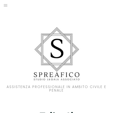
Skip
to
HOME
content
STUDIO LEGALE
SOCI
ATTIVITA’
NOVITA’
CONTATTI
ASSISTENZA PROFESSIONALE IN AMBITO CIVILE E
PENALE