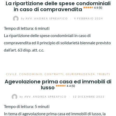
La ripartizione delle spese condominiali
in caso di compravendita
4.6 (5)
by
AVV. ANDREA SPREAFICO
/
9 FEBBRAIO 2024
Tempo di lettura:
6
minuti
La ripartizione delle spese condominiali in caso di
compravendita ed il principio di solidarietà biennale previsto
dall’art. 63 disp. att. c.c.
CIVILE
,
CONDOMINIO
,
CONTRATTI
,
GIURISPRUDENZA
,
TRIBUTI
Agevolazione prima casa ed immobili di
lusso
4.4 (5)
by
AVV. ANDREA SPREAFICO
/
12 DICEMBRE 2023
Tempo di lettura:
5
minuti
In tema di agevolazione prima casa ed immobili di lusso, la