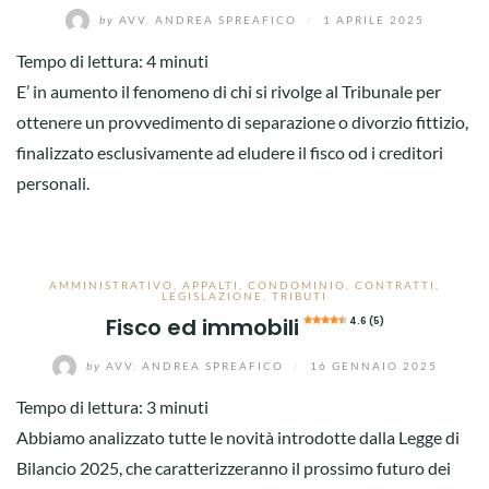
by
AVV. ANDREA SPREAFICO
/
1 APRILE 2025
Tempo di lettura:
4
minuti
E’ in aumento il fenomeno di chi si rivolge al Tribunale per
ottenere un provvedimento di separazione o divorzio fittizio,
finalizzato esclusivamente ad eludere il fisco od i creditori
personali.
AMMINISTRATIVO
,
APPALTI
,
CONDOMINIO
,
CONTRATTI
,
LEGISLAZIONE
,
TRIBUTI
Fisco ed immobili
4.6 (5)
by
AVV. ANDREA SPREAFICO
/
16 GENNAIO 2025
Tempo di lettura:
3
minuti
Abbiamo analizzato tutte le novità introdotte dalla Legge di
Bilancio 2025, che caratterizzeranno il prossimo futuro dei