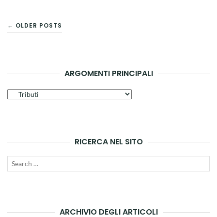
NAVIGAZIONE
← OLDER POSTS
ARTICOLI
ARGOMENTI PRINCIPALI
Argomenti
principali
RICERCA NEL SITO
Search
SEAR
for:
ARCHIVIO DEGLI ARTICOLI