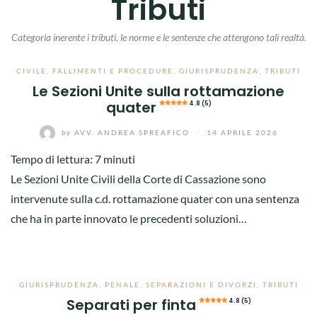
Tributi
Categoria inerente i tributi, le norme e le sentenze che attengono tali realtà.
CIVILE
,
FALLIMENTI E PROCEDURE
,
GIURISPRUDENZA
,
TRIBUTI
Le Sezioni Unite sulla rottamazione
quater
4.8 (5)
by
AVV. ANDREA SPREAFICO
/
14 APRILE 2026
Tempo di lettura:
7
minuti
Le Sezioni Unite Civili della Corte di Cassazione sono
intervenute sulla c.d. rottamazione quater con una sentenza
che ha in parte innovato le precedenti soluzioni…
GIURISPRUDENZA
,
PENALE
,
SEPARAZIONI E DIVORZI
,
TRIBUTI
Separati per finta
4.8 (5)