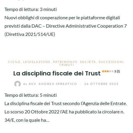
Tempo di lettura:
3
minuti
Nuovi obblighi di cooperazione per le piattaforme digitali
previsti dalla DAC – Directive Administrative Cooperation 7
(Direttiva 2021/514/UE)
CIVILE
,
LEGISLAZIONE
,
PATRIMONIO
,
SOCIETÀ
,
SUCCESSIONI
,
TRIBUTI
La disciplina fiscale dei Trust
3 (1)
by
AVV. ANDREA SPREAFICO
/
26 OTTOBRE 2022
Tempo di lettura:
5
minuti
La disciplina fiscale dei Trust secondo l’Agenzia delle Entrate.
Lo scorso 20 Ottobre 2022 l’AE ha pubblicato la circolare n.
34/E, con la quale ha…