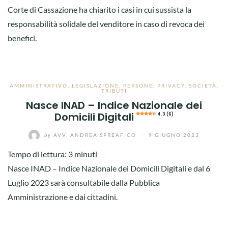
Corte di Cassazione ha chiarito i casi in cui sussista la
responsabilità solidale del venditore in caso di revoca dei
benefici.
AMMINISTRATIVO
,
LEGISLAZIONE
,
PERSONE
,
PRIVACY
,
SOCIETÀ
,
TRIBUTI
Nasce INAD – Indice Nazionale dei
Domicili Digitali
4.3 (6)
by
AVV. ANDREA SPREAFICO
/
9 GIUGNO 2023
Tempo di lettura:
3
minuti
Nasce INAD – Indice Nazionale dei Domicili Digitali e dal 6
Luglio 2023 sarà consultabile dalla Pubblica
Amministrazione e dai cittadini.