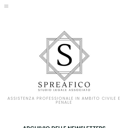
Skip
to
HOME
content
STUDIO LEGALE
SOCI
ATTIVITA’
NOVITA’
CONTATTI
ASSISTENZA PROFESSIONALE IN AMBITO CIVILE E
PENALE