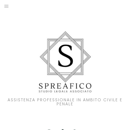
Skip
to
HOME
content
STUDIO LEGALE
SOCI
ATTIVITA’
NOVITA’
CONTATTI
ASSISTENZA PROFESSIONALE IN AMBITO CIVILE E
PENALE