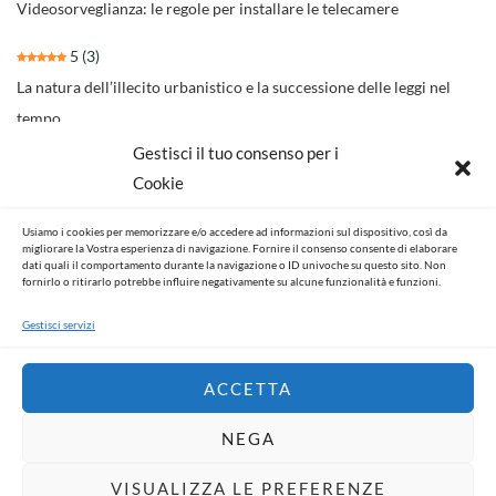
Videosorveglianza: le regole per installare le telecamere
5
(3)
La natura dell’illecito urbanistico e la successione delle leggi nel
tempo
Gestisci il tuo consenso per i
4.3
(30)
Cookie
Il nuovo rito per separazioni e divorzi della Riforma Cartabia
Usiamo i cookies per memorizzare e/o accedere ad informazioni sul dispositivo, così da
4.6
(14)
migliorare la Vostra esperienza di navigazione. Fornire il consenso consente di elaborare
dati quali il comportamento durante la navigazione o ID univoche su questo sito. Non
NOVITA’ NORMATIVE E GIURISPRUDENZIALI
fornirlo o ritirarlo potrebbe influire negativamente su alcune funzionalità e funzioni.
Gestisci servizi
ACCETTA
NEGA
VISUALIZZA LE PREFERENZE