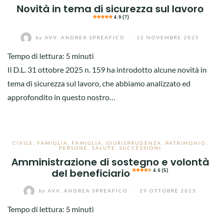
Novità in tema di sicurezza sul lavoro
4.9 (7)
by
AVV. ANDREA SPREAFICO
/
12 NOVEMBRE 2025
Tempo di lettura:
5
minuti
Il D.L. 31 ottobre 2025 n. 159 ha introdotto alcune novità in
tema di sicurezza sul lavoro, che abbiamo analizzato ed
approfondito in questo nostro…
CIVILE
,
FAMIGLIA
,
FAMIGLIA
,
GIURISPRUDENZA
,
PATRIMONIO
,
PERSONE
,
SALUTE
,
SUCCESSIONI
Amministrazione di sostegno e volontà
del beneficiario
4.6 (5)
by
AVV. ANDREA SPREAFICO
/
29 OTTOBRE 2025
Tempo di lettura:
5
minuti