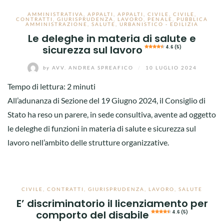
AMMINISTRATIVA
,
APPALTI
,
APPALTI
,
CIVILE
,
CIVILE
,
CONTRATTI
,
GIURISPRUDENZA
,
LAVORO
,
PENALE
,
PUBBLICA
AMMINISTRAZIONE
,
SALUTE
,
URBANISTICO - EDILIZIA
Le deleghe in materia di salute e
sicurezza sul lavoro
4.6 (5)
by
AVV. ANDREA SPREAFICO
/
10 LUGLIO 2024
Tempo di lettura:
2
minuti
All’adunanza di Sezione del 19 Giugno 2024, il Consiglio di
Stato ha reso un parere, in sede consultiva, avente ad oggetto
le deleghe di funzioni in materia di salute e sicurezza sul
lavoro nell’ambito delle strutture organizzative.
CIVILE
,
CONTRATTI
,
GIURISPRUDENZA
,
LAVORO
,
SALUTE
E’ discriminatorio il licenziamento per
comporto del disabile
4.6 (5)