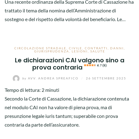
Una recente ordinanza della Suprema Corte di Cassazione ha
trattato il tema della nomina dell’Amministrazione di
sostegno e del rispetto della volontà del beneficiario. Le…
CIRCOLAZIONE STRADALE
,
CIVILE
,
CONTRATTI
,
DANNI
,
GIURISPRUDENZA
,
LESIONI
,
SALUTE
Le dichiarazioni CAI valgono sino a
prova contraria
4.7 (6)
by
AVV. ANDREA SPREAFICO
/
26 SETTEMBRE 2025
Tempo di lettura:
2
minuti
Secondo la Corte di Cassazione, la dichiarazione contenuta
nel modulo CAI non ha valore di piena prova, ma di
presunzione legale iuris tantum; superabile con prova
contraria da parte dell’assicuratore.