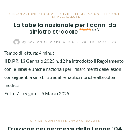
CIRCOLAZIONE STRADALE
,
CIVILE
,
LEGISLAZIONE
,
LESIONI
,
PENALE
,
SALUTE
La tabella nazionale per i danni da
sinistro stradale
4.8 (5)
by
AVV. ANDREA SPREAFICO
/
20 FEBBRAIO 2025
Tempo di lettura:
4
minuti
Il D.P.R. 13 Gennaio 2025 n. 12 ha introdotto il Regolamento
con le Tabelle uniche nazionali per i risarcimenti delle lesioni
conseguenti a sinistri stradali e nautici nonchè alla colpa
medica.
Entrerà in vigore il 5 Marzo 2025.
CIVILE
,
CONTRATTI
,
LAVORO
,
SALUTE
Fruizione dei permessi della Legge 104