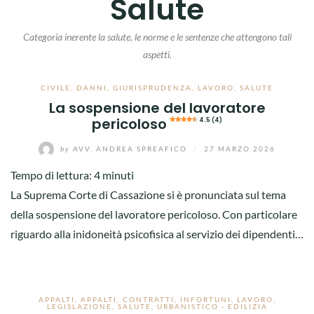
Salute
Categoria inerente la salute, le norme e le sentenze che attengono tali
aspetti.
CIVILE
,
DANNI
,
GIURISPRUDENZA
,
LAVORO
,
SALUTE
La sospensione del lavoratore
pericoloso
4.5 (4)
by
AVV. ANDREA SPREAFICO
/
27 MARZO 2026
Tempo di lettura:
4
minuti
La Suprema Corte di Cassazione si è pronunciata sul tema
della sospensione del lavoratore pericoloso. Con particolare
riguardo alla inidoneità psicofisica al servizio dei dipendenti…
APPALTI
,
APPALTI
,
CONTRATTI
,
INFORTUNI
,
LAVORO
,
LEGISLAZIONE
,
SALUTE
,
URBANISTICO - EDILIZIA