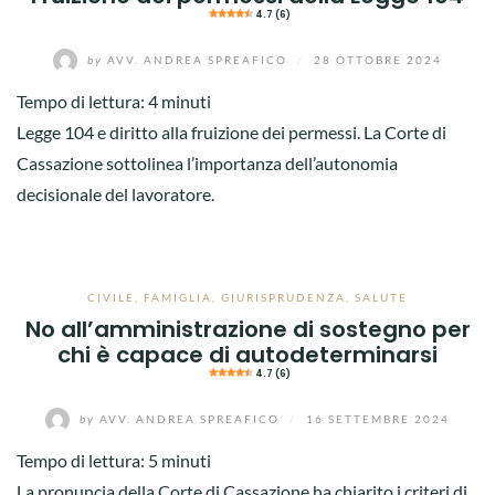
4.7 (6)
by
AVV. ANDREA SPREAFICO
/
28 OTTOBRE 2024
Tempo di lettura:
4
minuti
Legge 104 e diritto alla fruizione dei permessi. La Corte di
Cassazione sottolinea l’importanza dell’autonomia
decisionale del lavoratore.
CIVILE
,
FAMIGLIA
,
GIURISPRUDENZA
,
SALUTE
No all’amministrazione di sostegno per
chi è capace di autodeterminarsi
4.7 (6)
by
AVV. ANDREA SPREAFICO
/
16 SETTEMBRE 2024
Tempo di lettura:
5
minuti
La pronuncia della Corte di Cassazione ha chiarito i criteri di