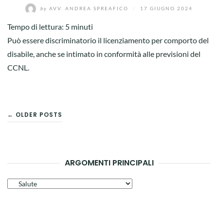
by
AVV. ANDREA SPREAFICO
/
17 GIUGNO 2024
Tempo di lettura:
5
minuti
Può essere discriminatorio il licenziamento per comporto del
disabile, anche se intimato in conformità alle previsioni del
CCNL.
NAVIGAZIONE
← OLDER POSTS
ARTICOLI
ARGOMENTI PRINCIPALI
Argomenti
principali