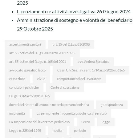
2025
Licenziamento e attività investigativa
26 Giugno 2024
Amministrazione di sostegno e volontà del beneficiario
29 Ottobre 2025
accertamenti sanitari
art. 15 del D.Lgs. 81/2008
art. 55-octies del D.Lgs. 30 Marzo 2001 n. 165
art. 55-octies del D.Lgs. n. 165 del 2001
avv. Andrea Spreafico
avvocato spreafico lecco
Cass. Civ. Sez. lav. sent. 17 Marzo 2026 n. 6165
cassazione
civile
comportamenti del lavoratore
condizioni psichiche
Corte di cassazione
D.Lgs. 30 Marzo 2001 n. 165
doveri del datore di lavoro in materia prevenzionistica
giurisprudenza
incolumità
La permanente inidoneità psicofisica al servizio
La sospensione del lavoratore pericoloso
Lecco
legge
Legge n. 335 del 1995
novità
pericolo