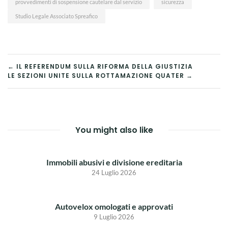
provvedimenti di sospensione cautelare dal servizio
sicurezza
Studio Legale Associato Spreafico
NAVIGAZIONE
← IL REFERENDUM SULLA RIFORMA DELLA GIUSTIZIA
LE SEZIONI UNITE SULLA ROTTAMAZIONE QUATER →
ARTICOLI
You might also like
Immobili abusivi e divisione ereditaria
24 Luglio 2026
Autovelox omologati e approvati
9 Luglio 2026