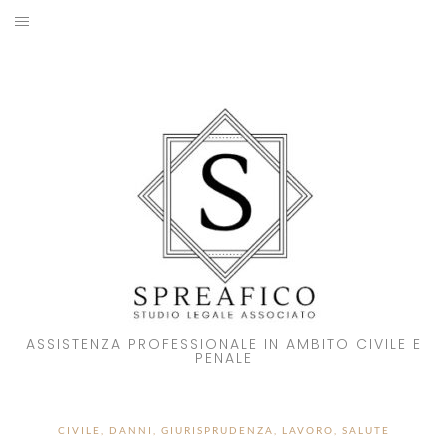
Skip
to
HOME
content
STUDIO LEGALE
SOCI
ATTIVITA’
NOVITA’
CONTATTI
ASSISTENZA PROFESSIONALE IN AMBITO CIVILE E
PENALE
CIVILE
,
DANNI
,
GIURISPRUDENZA
,
LAVORO
,
SALUTE