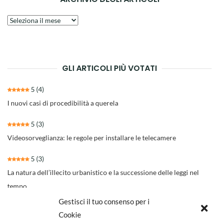
Archivio
degli
articoli
GLI ARTICOLI PIÙ VOTATI
5
(4)
I nuovi casi di procedibilità a querela
5
(3)
Videosorveglianza: le regole per installare le telecamere
5
(3)
La natura dell’illecito urbanistico e la successione delle leggi nel
tempo
Gestisci il tuo consenso per i
4.3
(30)
Cookie