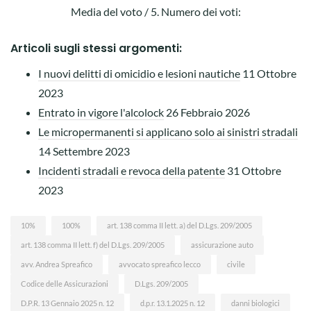
Media del voto
/ 5. Numero dei voti:
Articoli sugli stessi argomenti:
I nuovi delitti di omicidio e lesioni nautiche
11 Ottobre
2023
Entrato in vigore l'alcolock
26 Febbraio 2026
Le micropermanenti si applicano solo ai sinistri stradali
14 Settembre 2023
Incidenti stradali e revoca della patente
31 Ottobre
2023
10%
100%
art. 138 comma II lett. a) del D.Lgs. 209/2005
art. 138 comma II lett. f) del D.Lgs. 209/2005
assicurazione auto
avv. Andrea Spreafico
avvocato spreafico lecco
civile
Codice delle Assicurazioni
D.Lgs. 209/2005
D.P.R. 13 Gennaio 2025 n. 12
d.p.r. 13.1.2025 n. 12
danni biologici