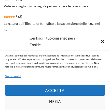
Videosorveglianza: le regole per installare le telecamere
5
(3)
La natura dell’illecito urbanistico e la successione delle leggi nel
tempo
Gestisci il tuo consenso per i
4.3
(30)
Cookie
Il nuovo rito per separazioni e divorzi della Riforma Cartabia
Usiamo i cookies per memorizzare e/o accedere ad informazioni sul dispositivo, così da
4.6
(14)
migliorare la Vostra esperienza di navigazione. Fornire il consenso consente di elaborare
dati quali il comportamento durante la navigazione o ID univoche su questo sito. Non
NOVITA’ NORMATIVE E GIURISPRUDENZIALI
fornirlo o ritirarlo potrebbe influire negativamente su alcune funzionalità e funzioni.
Gestisci servizi
ACCETTA
NEGA