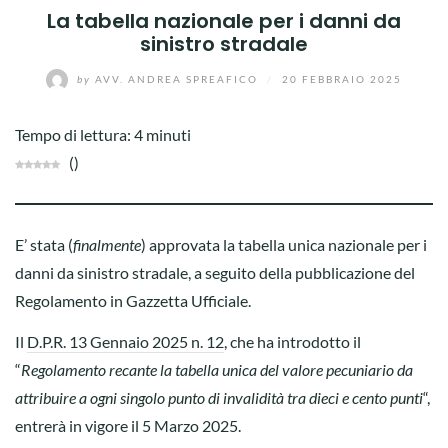
La tabella nazionale per i danni da
sinistro stradale
by
AVV. ANDREA SPREAFICO
/
20 FEBBRAIO 2025
Tempo di lettura:
4
minuti
(
)
E’ stata (
finalmente
) approvata la tabella unica nazionale per i
danni da sinistro stradale, a seguito della pubblicazione del
Regolamento in Gazzetta Ufficiale.
Il
D.P.R. 13 Gennaio 2025 n. 12
, che ha introdotto il
“
Regolamento recante la tabella unica del valore pecuniario da
attribuire a ogni singolo punto di invalidità
tra dieci e cento punti
“,
entrerà in vigore il 5 Marzo 2025.