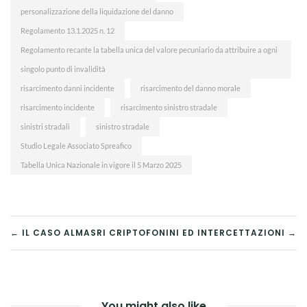
personalizzazione della liquidazione del danno
Regolamento 13.1.2025 n. 12
Regolamento recante la tabella unica del valore pecuniario da attribuire a ogni
singolo punto di invalidità
risarcimento danni incidente
risarcimento del danno morale
risarcimento incidente
risarcimento sinistro stradale
sinistri stradali
sinistro stradale
Studio Legale Associato Spreafico
Tabella Unica Nazionale in vigore il 5 Marzo 2025
NAVIGAZIONE
← IL CASO ALMASRI
CRIPTOFONINI ED INTERCETTAZIONI →
ARTICOLI
You might also like