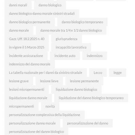
danni morali
danno biologico
danno biologico danno morale sinistri stradali
danno biologico permanente
danno biologico temporaneo
danno morale
danno morale tra 1/4 e 1/2 danno biologico
Gazz. Uff. 18.2.2025 n. 40
giurisprudenza
in vigore il 5 Marzo 2025
incapacità lavorativa
incidente assicurazione
incidente auto
indennizzo
indennizzo del danno morale
La tabella nazionale per i danni da sinistro stradale
Lecco
legge
lesione grave
lesione lieve
lesione permanente
lesioni micropermanenti
liquidazione danno biologico
liquidazione danno morale
liquidazione del danno biologico temporaneo
micropermanenti
novità
personalizzazione complessiva della liquidazione
personalizzazione danno morale
personalizzazione del danno
personalizzazione del danno biologico