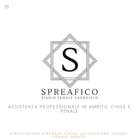
Skip
to
HOME
content
STUDIO LEGALE
SOCI
ATTIVITA’
NOVITA’
CONTATTI
ASSISTENZA PROFESSIONALE IN AMBITO CIVILE E
PENALE
CIRCOLAZIONE STRADALE
,
CIVILE
,
LEGISLAZIONE
,
LESIONI
,
PENALE
,
SALUTE