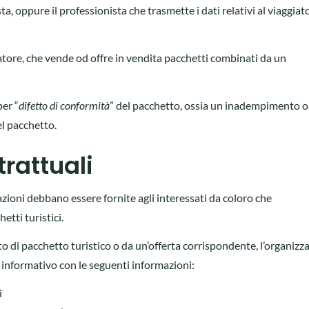
a, oppure il professionista che trasmette i dati relativi al viaggiat
zatore, che vende od offre in vendita pacchetti combinati da un
per “
difetto di conformità
” del pacchetto, ossia un inadempimento o
el pacchetto.
rattuali
azioni debbano essere fornite agli interessati da coloro che
tti turistici.
to di pacchetto turistico o da un’offerta corrispondente, l’organizz
o informativo con le seguenti informazioni:
i