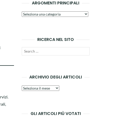
ARGOMENTI PRINCIPALI
Argomenti
principali
RICERCA NEL SITO
i
Search
SEARCH
for:
ARCHIVIO DEGLI ARTICOLI
Archivio
degli
rvizi.
articoli
ali,
GLI ARTICOLI PIÙ VOTATI