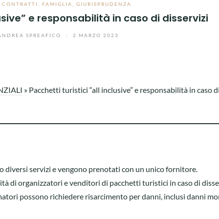
,
CONTRATTI
,
FAMIGLIA
,
GIURISPRUDENZA
lusive” e responsabilità in caso di disservizi
ANDREA SPREAFICO
/
2 MARZO 2023
NZIALI
»
Pacchetti turistici “all inclusive” e responsabilità in caso d
ono diversi servizi e vengono prenotati con un unico fornitore.
à di organizzatori e venditori di pacchetti turistici in caso di disse
atori possono richiedere risarcimento per danni, inclusi danni mor