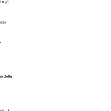
 e gli
lità
di
a della
n
olpiti