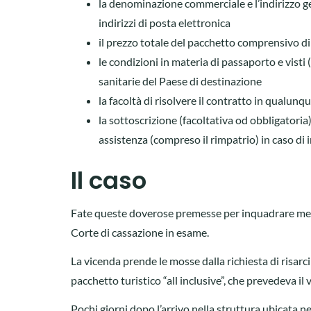
la denominazione commerciale e l’indirizzo geog
indirizzi di posta elettronica
il prezzo totale del pacchetto comprensivo di
le condizioni in materia di passaporto e visti
sanitarie del Paese di destinazione
la facoltà di risolvere il contratto in qualun
la sottoscrizione (facoltativa od obbligatoria
assistenza (compreso il rimpatrio) in caso di 
Il caso
Fate queste doverose premesse per inquadrare megli
Corte di cassazione in esame.
La vicenda prende le mosse dalla richiesta di risar
pacchetto turistico “all inclusive”, che prevedeva il 
Pochi giorni dopo l’arrivo nella struttura ubicata nell