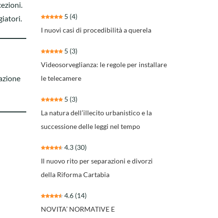
ezioni.
5
(4)
iatori.
I nuovi casi di procedibilità a querela
5
(3)
Videosorveglianza: le regole per installare
lazione
le telecamere
5
(3)
La natura dell’illecito urbanistico e la
successione delle leggi nel tempo
4.3
(30)
Il nuovo rito per separazioni e divorzi
della Riforma Cartabia
4.6
(14)
NOVITA’ NORMATIVE E