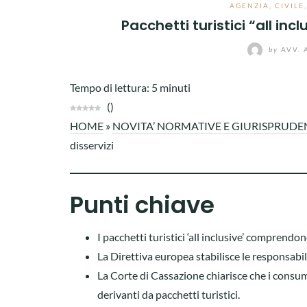
AGENZIA
,
CIVILE
Pacchetti turistici “all inc
by
AVV. 
Tempo di lettura:
5
minuti
(
)
HOME
»
NOVITA’ NORMATIVE E GIURISPRUDE
disservizi
Punti chiave
I pacchetti turistici ‘all inclusive’ comprend
La Direttiva europea stabilisce le responsabilit
La Corte di Cassazione chiarisce che i consum
derivanti da pacchetti turistici.