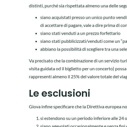
distinti, purché sia rispettata almeno una delle seg
siano acquistati presso un unico punto vendita 
di accettare di pagare, vale a dire prima di c
siano stati venduti a un prezzo forfettario
siano stati pubblicizzati/venduti come un “
abbiano la possibilità di scegliere tra una selez
Va precisato che la combinazione di un servizio turis
visita guidata od il biglietto per un concerto) possa
rappresenti almeno il 25% del valore totale del via
Le esclusioni
Giova infine specificare che la Direttiva europea non 
si estendono su un periodo inferiore alle 24 
siano agevolati occasionalmente e senza fini d