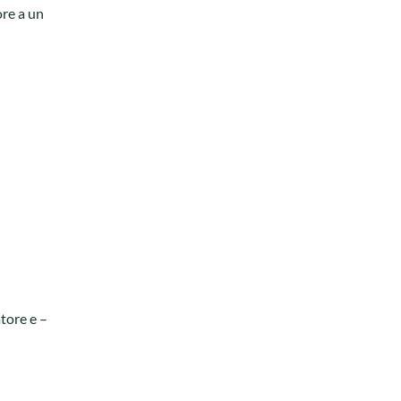
ore a un
atore e –