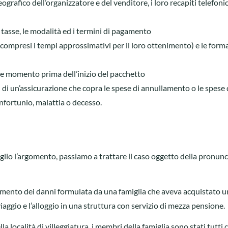
rafico dell’organizzatore e del venditore, i loro recapiti telefonici
 tasse, le modalità ed i termini di pagamento
 (compresi i tempi approssimativi per il loro ottenimento) e le forma
que momento prima dell’inizio del pacchetto
) di un’assicurazione che copra le spese di annullamento o le spese 
infortunio, malattia o decesso.
o l’argomento, passiamo a trattare il caso oggetto della pronunci
cimento dei danni formulata da una famiglia che aveva acquistato u
viaggio e l’alloggio in una struttura con servizio di mezza pensione.
a località di villeggiatura, i membri della famiglia sono stati tutti c