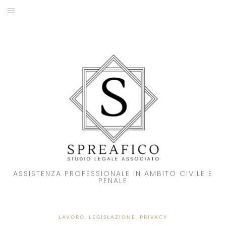
Skip
to
HOME
content
STUDIO LEGALE
SOCI
ATTIVITA’
NOVITA’
CONTATTI
ASSISTENZA PROFESSIONALE IN AMBITO CIVILE E
PENALE
LAVORO
,
LEGISLAZIONE
,
PRIVACY