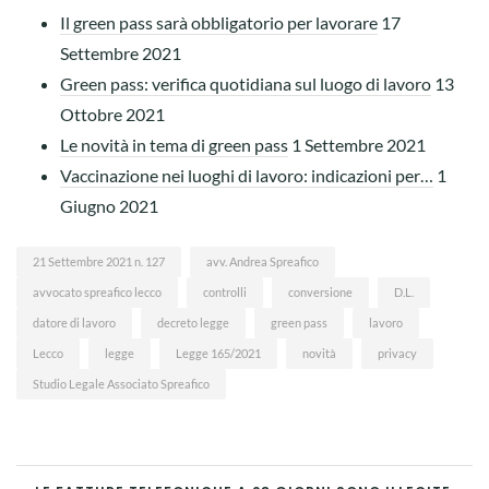
Il green pass sarà obbligatorio per lavorare
17
Settembre 2021
Green pass: verifica quotidiana sul luogo di lavoro
13
Ottobre 2021
Le novità in tema di green pass
1 Settembre 2021
Vaccinazione nei luoghi di lavoro: indicazioni per…
1
Giugno 2021
21 Settembre 2021 n. 127
avv. Andrea Spreafico
avvocato spreafico lecco
controlli
conversione
D.L.
datore di lavoro
decreto legge
green pass
lavoro
Lecco
legge
Legge 165/2021
novità
privacy
Studio Legale Associato Spreafico