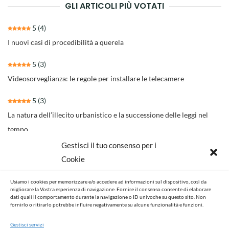
GLI ARTICOLI PIÙ VOTATI
5
(4)
I nuovi casi di procedibilità a querela
5
(3)
Videosorveglianza: le regole per installare le telecamere
5
(3)
La natura dell’illecito urbanistico e la successione delle leggi nel
tempo
Gestisci il tuo consenso per i
4.3
(30)
Cookie
Il nuovo rito per separazioni e divorzi della Riforma Cartabia
Usiamo i cookies per memorizzare e/o accedere ad informazioni sul dispositivo, così da
4.6
(14)
migliorare la Vostra esperienza di navigazione. Fornire il consenso consente di elaborare
dati quali il comportamento durante la navigazione o ID univoche su questo sito. Non
NOVITA’ NORMATIVE E GIURISPRUDENZIALI
fornirlo o ritirarlo potrebbe influire negativamente su alcune funzionalità e funzioni.
Gestisci servizi