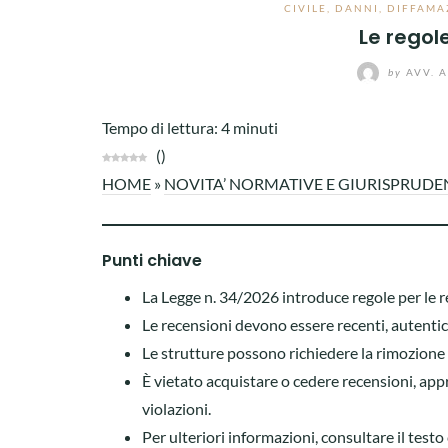
CIVILE
,
DANNI
,
DIFFAMA
Le regole
by
AVV. 
Tempo di lettura:
4
minuti
(
)
HOME
»
NOVITA’ NORMATIVE E GIURISPRUDE
Punti chiave
La Legge n. 34/2026 introduce regole per le re
Le recensioni devono essere recenti, autentich
Le strutture possono richiedere la rimozione d
È vietato acquistare o cedere recensioni, app
violazioni.
Per ulteriori informazioni, consultare il test