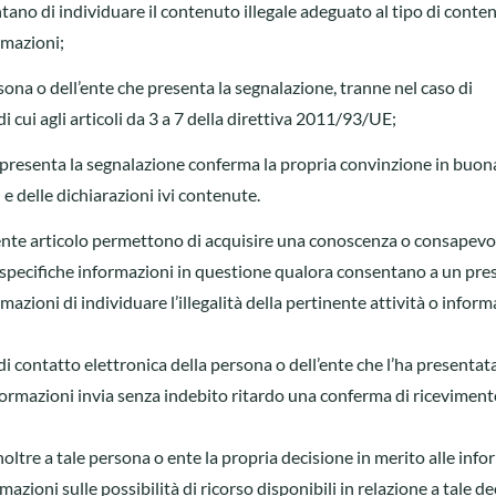
no di individuare il contenuto illegale adeguato al tipo di conten
rmazioni;
ersona o dell’ente che presenta la segnalazione, tranne nel caso di
i cui agli articoli da 3 a 7 della direttiva 2011/93/UE;
e presenta la segnalazione conferma la propria convinzione in buon
 e delle dichiarazioni ivi contenute.
esente articolo permettono di acquisire una conoscenza o consapev
alle specifiche informazioni in questione qualora consentano a un pre
mazioni di individuare l’illegalità della pertinente attività o infor
 contatto elettronica della persona o dell’ente che l’ha presentata,
formazioni invia senza indebito ritardo una conferma di riceviment
noltre a tale persona o ente la propria decisione in merito alle inf
mazioni sulle possibilità di ricorso disponibili in relazione a tale de