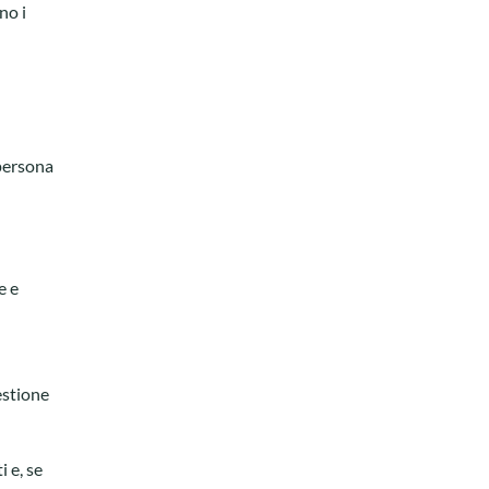
no i
 persona
e e
estione
i e, se