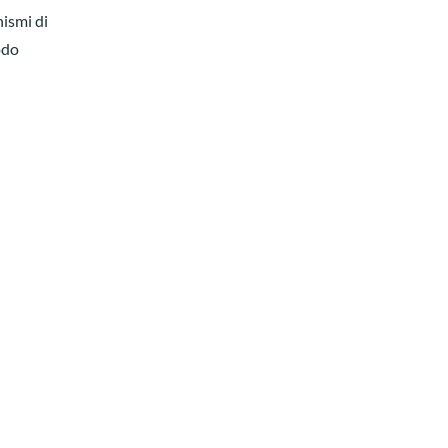
nismi di
odo