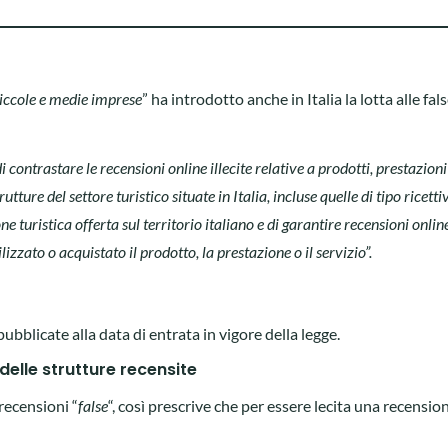
piccole e medie imprese
” ha introdotto anche in Italia la lotta alle fal
di contrastare le recensioni online illecite relative a prodotti, prestazioni
utture del settore turistico situate in Italia, incluse quelle di tipo ricetti
 turistica offerta sul territorio italiano e di garantire recensioni onlin
izzato o acquistato il prodotto, la prestazione o il servizio”.
pubblicate alla data di entrata in vigore della legge.
ti delle strutture recensite
 recensioni “
false
“, così prescrive che per essere lecita una recensio