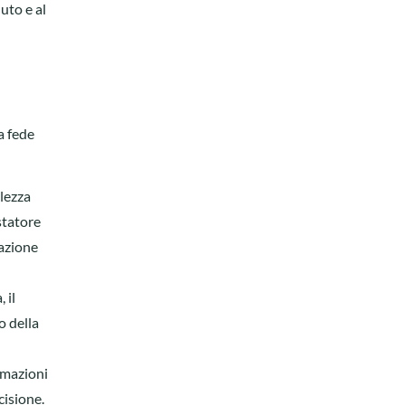
uto e al
a fede
olezza
statore
mazione
 il
o della
ormazioni
cisione.