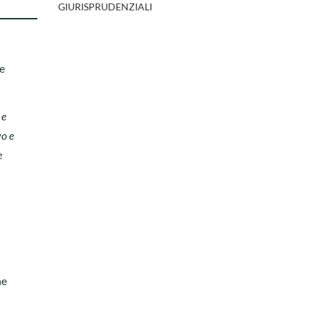
GIURISPRUDENZIALI
se
 e
vo e
e
ne