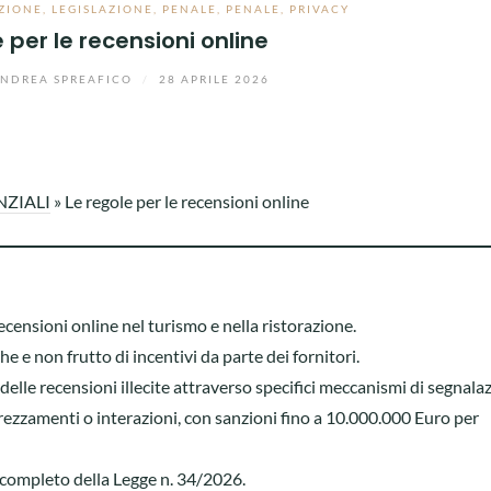
ZIONE
,
LEGISLAZIONE
,
PENALE
,
PENALE
,
PRIVACY
 per le recensioni online
ANDREA SPREAFICO
/
28 APRILE 2026
NZIALI
»
Le regole per le recensioni online
censioni online nel turismo e nella ristorazione.
e e non frutto di incentivi da parte dei fornitori.
elle recensioni illecite attraverso specifici meccanismi di segnala
rezzamenti o interazioni, con sanzioni fino a 10.000.000 Euro per
o completo della Legge n. 34/2026.