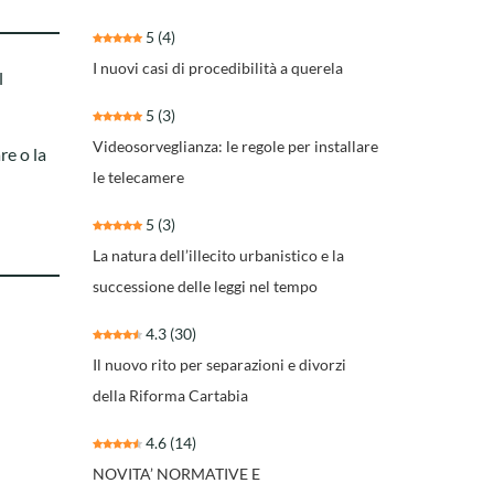
5
(4)
I nuovi casi di procedibilità a querela
l
5
(3)
Videosorveglianza: le regole per installare
re o la
le telecamere
5
(3)
La natura dell’illecito urbanistico e la
successione delle leggi nel tempo
4.3
(30)
Il nuovo rito per separazioni e divorzi
della Riforma Cartabia
4.6
(14)
NOVITA’ NORMATIVE E