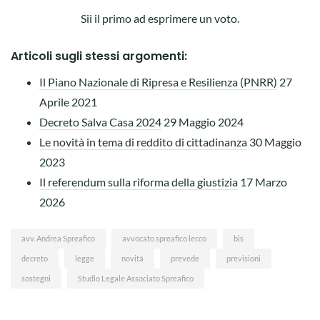
Sii il primo ad esprimere un voto.
Articoli sugli stessi argomenti:
Il Piano Nazionale di Ripresa e Resilienza (PNRR)
27
Aprile 2021
Decreto Salva Casa 2024
29 Maggio 2024
Le novità in tema di reddito di cittadinanza
30 Maggio
2023
Il referendum sulla riforma della giustizia
17 Marzo
2026
avv. Andrea Spreafico
avvocato spreafico lecco
bis
decreto
legge
novità
prevede
previsioni
sostegni
Studio Legale Associato Spreafico