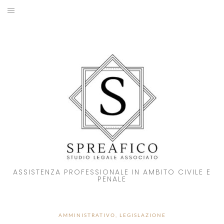
Skip
to
HOME
content
STUDIO LEGALE
SOCI
ATTIVITA’
NOVITA’
CONTATTI
ASSISTENZA PROFESSIONALE IN AMBITO CIVILE E
PENALE
AMMINISTRATIVO
,
LEGISLAZIONE