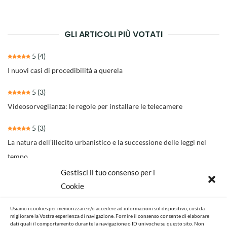
articoli
GLI ARTICOLI PIÙ VOTATI
5
(4)
I nuovi casi di procedibilità a querela
5
(3)
Videosorveglianza: le regole per installare le telecamere
5
(3)
La natura dell’illecito urbanistico e la successione delle leggi nel
tempo
Gestisci il tuo consenso per i
4.3
(30)
Cookie
Il nuovo rito per separazioni e divorzi della Riforma Cartabia
Usiamo i cookies per memorizzare e/o accedere ad informazioni sul dispositivo, così da
4.6
(14)
migliorare la Vostra esperienza di navigazione. Fornire il consenso consente di elaborare
dati quali il comportamento durante la navigazione o ID univoche su questo sito. Non