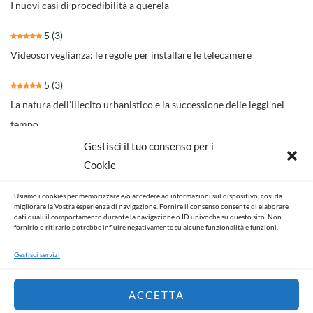
I nuovi casi di procedibilità a querela
5
(3)
Videosorveglianza: le regole per installare le telecamere
5
(3)
La natura dell’illecito urbanistico e la successione delle leggi nel
tempo
Gestisci il tuo consenso per i
4.3
(30)
Cookie
Il nuovo rito per separazioni e divorzi della Riforma Cartabia
Usiamo i cookies per memorizzare e/o accedere ad informazioni sul dispositivo, così da
4.6
(14)
migliorare la Vostra esperienza di navigazione. Fornire il consenso consente di elaborare
dati quali il comportamento durante la navigazione o ID univoche su questo sito. Non
NOVITA’ NORMATIVE E GIURISPRUDENZIALI
fornirlo o ritirarlo potrebbe influire negativamente su alcune funzionalità e funzioni.
Gestisci servizi
ACCETTA