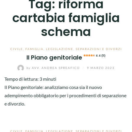
Tag:
riforma
cartabia famiglia
schema
CIVILE
,
FAMIGLIA
,
LEGISLAZIONE
,
SEPARAZIONI E DIVORZI
Il Piano genitoriale
4.4 (11)
by
AVV. ANDREA SPREAFICO
/
9 MARZO 2023
Tempo di lettura:
3
minuti
Il Piano genitoriale: analizziamo cosa sia il nuovo
adempimento obbligatorio per i procedimenti di separazione
e divorzio.
CIVILE
,
FAMIGLIA
,
LEGISLAZIONE
,
SEPARAZIONI E DIVORZI