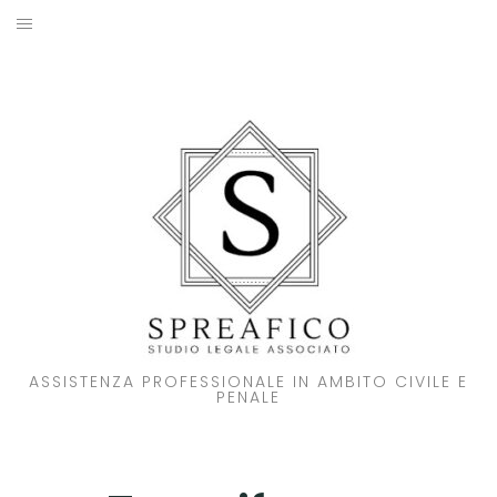
Skip
to
HOME
content
STUDIO LEGALE
SOCI
ATTIVITA’
NOVITA’
CONTATTI
ASSISTENZA PROFESSIONALE IN AMBITO CIVILE E
PENALE