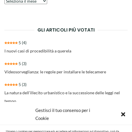
Archivio
degli
articoli
GLI ARTICOLI PIÙ VOTATI
5
(4)
I nuovi casi di procedibilità a querela
5
(3)
Videosorveglianza: le regole per installare le telecamere
5
(3)
La natura dell’illecito urbanistico e la successione delle leggi nel
tempo
Gestisci il tuo consenso per i
4.3
(30)
Cookie
Il nuovo rito per separazioni e divorzi della Riforma Cartabia
Usiamo i cookies per memorizzare e/o accedere ad informazioni sul dispositivo, così da