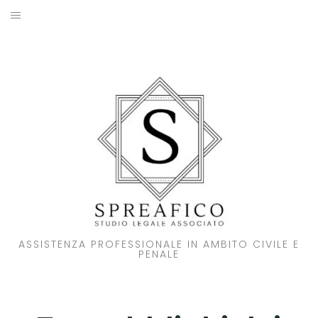
Skip
to
HOME
content
STUDIO LEGALE
SOCI
ATTIVITA’
NOVITA’
CONTATTI
ASSISTENZA PROFESSIONALE IN AMBITO CIVILE E
PENALE