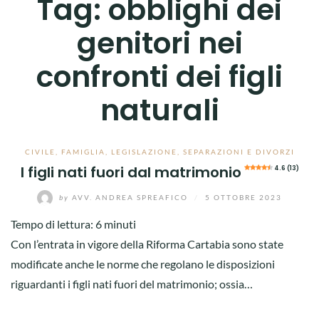
Tag:
obblighi dei
genitori nei
confronti dei figli
naturali
CIVILE
,
FAMIGLIA
,
LEGISLAZIONE
,
SEPARAZIONI E DIVORZI
I figli nati fuori dal matrimonio
4.6 (13)
by
AVV. ANDREA SPREAFICO
/
5 OTTOBRE 2023
Tempo di lettura:
6
minuti
Con l’entrata in vigore della Riforma Cartabia sono state
modificate anche le norme che regolano le disposizioni
riguardanti i figli nati fuori del matrimonio; ossia…