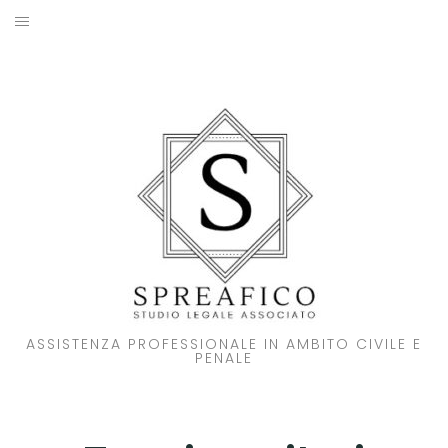
Skip
to
HOME
content
STUDIO LEGALE
SOCI
ATTIVITA’
NOVITA’
CONTATTI
ASSISTENZA PROFESSIONALE IN AMBITO CIVILE E
PENALE