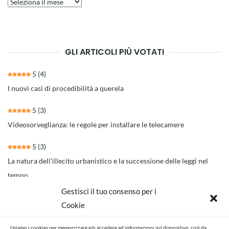
Archivio
degli
articoli
GLI ARTICOLI PIÙ VOTATI
5
(4)
I nuovi casi di procedibilità a querela
5
(3)
Videosorveglianza: le regole per installare le telecamere
5
(3)
La natura dell’illecito urbanistico e la successione delle leggi nel
tempo
Gestisci il tuo consenso per i
4.3
(30)
Cookie
Il nuovo rito per separazioni e divorzi della Riforma Cartabia
Usiamo i cookies per memorizzare e/o accedere ad informazioni sul dispositivo, così da