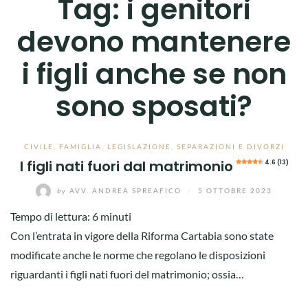
Tag:
i genitori
devono mantenere
i figli anche se non
sono sposati?
CIVILE
,
FAMIGLIA
,
LEGISLAZIONE
,
SEPARAZIONI E DIVORZI
I figli nati fuori dal matrimonio
4.6 (13)
by
AVV. ANDREA SPREAFICO
/
5 OTTOBRE 2023
Tempo di lettura:
6
minuti
Con l’entrata in vigore della Riforma Cartabia sono state
modificate anche le norme che regolano le disposizioni
riguardanti i figli nati fuori del matrimonio; ossia…