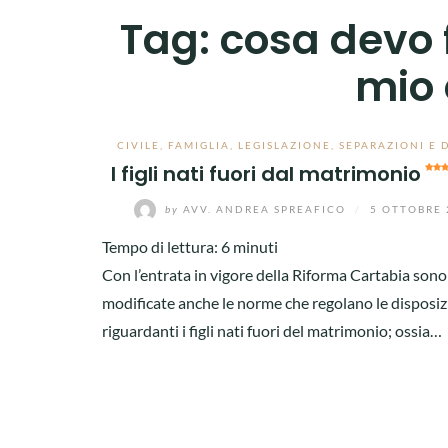
Tag:
cosa devo f
mio 
CIVILE
,
FAMIGLIA
,
LEGISLAZIONE
,
SEPARAZIONI E 
I figli nati fuori dal matrimonio
by
AVV. ANDREA SPREAFICO
/
5 OTTOBRE 
Tempo di lettura:
6
minuti
Con l’entrata in vigore della Riforma Cartabia sono
modificate anche le norme che regolano le disposiz
riguardanti i figli nati fuori del matrimonio; ossia…