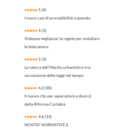
5
(4)
I nuovi casi di procedibilità a querela
5
(3)
Videosorveglianza: le regole per installare
le telecamere
5
(3)
La natura dell’illecito urbanistico e la
successione delle leggi nel tempo
4.3
(30)
Il nuovo rito per separazioni e divorzi
della Riforma Cartabia
4.6
(14)
NOVITA’ NORMATIVE E