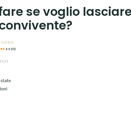
are se voglio lasciare 
convivente?
DIVORZI
4.6 (13)
2023
 state
ioni