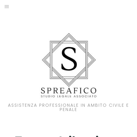
Skip
to
HOME
content
STUDIO LEGALE
SOCI
ATTIVITA’
NOVITA’
CONTATTI
ASSISTENZA PROFESSIONALE IN AMBITO CIVILE E
PENALE