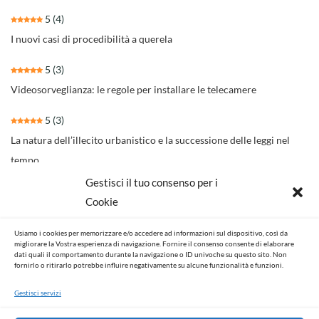
5
(4)
I nuovi casi di procedibilità a querela
5
(3)
Videosorveglianza: le regole per installare le telecamere
5
(3)
La natura dell’illecito urbanistico e la successione delle leggi nel
tempo
Gestisci il tuo consenso per i
4.3
(30)
Cookie
Il nuovo rito per separazioni e divorzi della Riforma Cartabia
Usiamo i cookies per memorizzare e/o accedere ad informazioni sul dispositivo, così da
4.6
(14)
migliorare la Vostra esperienza di navigazione. Fornire il consenso consente di elaborare
dati quali il comportamento durante la navigazione o ID univoche su questo sito. Non
NOVITA’ NORMATIVE E GIURISPRUDENZIALI
fornirlo o ritirarlo potrebbe influire negativamente su alcune funzionalità e funzioni.
Gestisci servizi