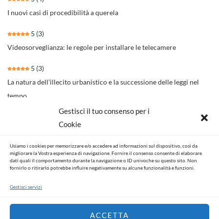
I nuovi casi di procedibilità a querela
5
(3)
Videosorveglianza: le regole per installare le telecamere
5
(3)
La natura dell’illecito urbanistico e la successione delle leggi nel
tempo
Gestisci il tuo consenso per i
4.3
(30)
Cookie
Il nuovo rito per separazioni e divorzi della Riforma Cartabia
Usiamo i cookies per memorizzare e/o accedere ad informazioni sul dispositivo, così da
4.6
(14)
migliorare la Vostra esperienza di navigazione. Fornire il consenso consente di elaborare
dati quali il comportamento durante la navigazione o ID univoche su questo sito. Non
NOVITA’ NORMATIVE E GIURISPRUDENZIALI
fornirlo o ritirarlo potrebbe influire negativamente su alcune funzionalità e funzioni.
Gestisci servizi
ACCETTA