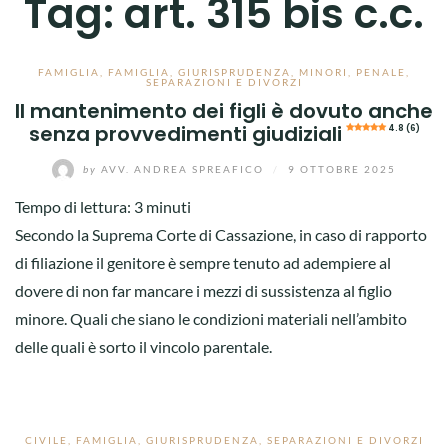
Tag:
art. 315 bis c.c.
FAMIGLIA
,
FAMIGLIA
,
GIURISPRUDENZA
,
MINORI
,
PENALE
,
SEPARAZIONI E DIVORZI
Il mantenimento dei figli è dovuto anche
senza provvedimenti giudiziali
4.8 (6)
by
AVV. ANDREA SPREAFICO
/
9 OTTOBRE 2025
Tempo di lettura:
3
minuti
Secondo la Suprema Corte di Cassazione, in caso di rapporto
di filiazione il genitore è sempre tenuto ad adempiere al
dovere di non far mancare i mezzi di sussistenza al figlio
minore. Quali che siano le condizioni materiali nell’ambito
delle quali è sorto il vincolo parentale.
CIVILE
,
FAMIGLIA
,
GIURISPRUDENZA
,
SEPARAZIONI E DIVORZI