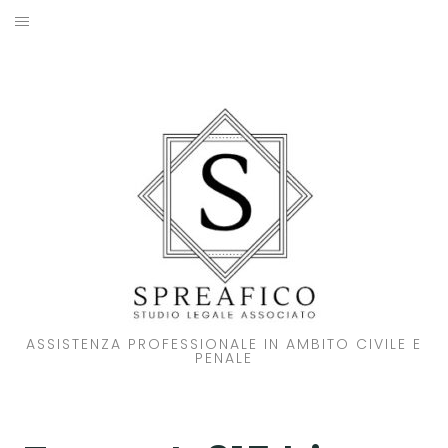
Skip
to
HOME
content
STUDIO LEGALE
SOCI
ATTIVITA’
NOVITA’
CONTATTI
ASSISTENZA PROFESSIONALE IN AMBITO CIVILE E
PENALE