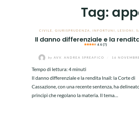
Tag:
appa
CIVILE
,
GIURISPRUDENZA
,
INFORTUNI
,
LESIONI
,
S
Il danno differenziale e la rendita
4.6 (7)
by
AVV. ANDREA SPREAFICO
/
16 NOVEMBR
Tempo di lettura:
4
minuti
Il danno differenziale e la rendita Inail: la Corte di
Cassazione, con una recente sentenza, ha delineato
principi che regolano la materia. Il tema…