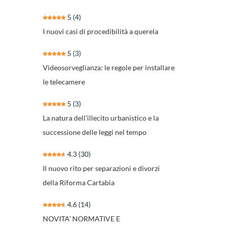
5
(4)
I nuovi casi di procedibilità a querela
5
(3)
Videosorveglianza: le regole per installare
le telecamere
5
(3)
La natura dell’illecito urbanistico e la
successione delle leggi nel tempo
4.3
(30)
Il nuovo rito per separazioni e divorzi
della Riforma Cartabia
4.6
(14)
NOVITA’ NORMATIVE E