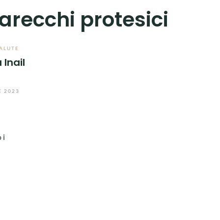
recchi protesici
ALUTE
 Inail
E 2023
 i