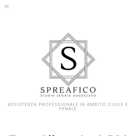
Skip
to
HOME
content
STUDIO LEGALE
SOCI
ATTIVITA’
NOVITA’
CONTATTI
ASSISTENZA PROFESSIONALE IN AMBITO CIVILE E
PENALE