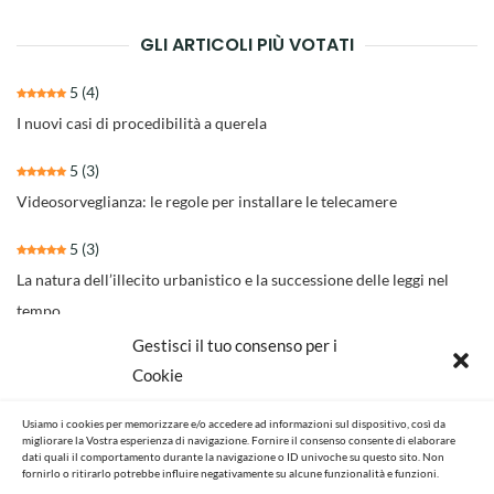
GLI ARTICOLI PIÙ VOTATI
5
(4)
I nuovi casi di procedibilità a querela
5
(3)
Videosorveglianza: le regole per installare le telecamere
5
(3)
La natura dell’illecito urbanistico e la successione delle leggi nel
tempo
Gestisci il tuo consenso per i
4.3
(30)
Cookie
Il nuovo rito per separazioni e divorzi della Riforma Cartabia
Usiamo i cookies per memorizzare e/o accedere ad informazioni sul dispositivo, così da
4.6
(14)
migliorare la Vostra esperienza di navigazione. Fornire il consenso consente di elaborare
dati quali il comportamento durante la navigazione o ID univoche su questo sito. Non
NOVITA’ NORMATIVE E GIURISPRUDENZIALI
fornirlo o ritirarlo potrebbe influire negativamente su alcune funzionalità e funzioni.