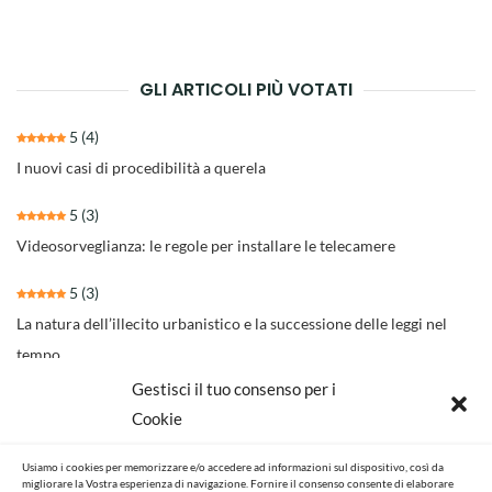
degli
articoli
GLI ARTICOLI PIÙ VOTATI
5
(4)
I nuovi casi di procedibilità a querela
5
(3)
Videosorveglianza: le regole per installare le telecamere
5
(3)
La natura dell’illecito urbanistico e la successione delle leggi nel
tempo
Gestisci il tuo consenso per i
4.3
(30)
Cookie
Il nuovo rito per separazioni e divorzi della Riforma Cartabia
Usiamo i cookies per memorizzare e/o accedere ad informazioni sul dispositivo, così da
4.6
(14)
migliorare la Vostra esperienza di navigazione. Fornire il consenso consente di elaborare