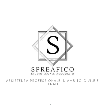
Skip
to
HOME
content
STUDIO LEGALE
SOCI
ATTIVITA’
NOVITA’
CONTATTI
ASSISTENZA PROFESSIONALE IN AMBITO CIVILE E
PENALE