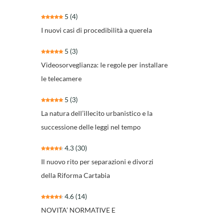
5
(4)
I nuovi casi di procedibilità a querela
5
(3)
Videosorveglianza: le regole per installare
le telecamere
5
(3)
La natura dell’illecito urbanistico e la
successione delle leggi nel tempo
4.3
(30)
Il nuovo rito per separazioni e divorzi
della Riforma Cartabia
4.6
(14)
NOVITA’ NORMATIVE E