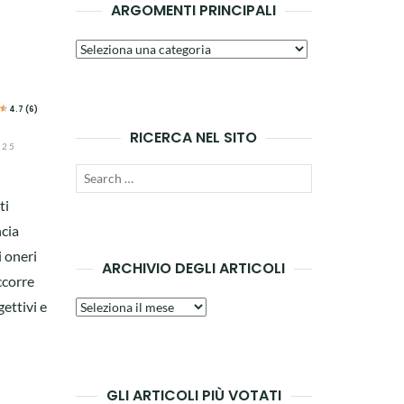
ARGOMENTI PRINCIPALI
Argomenti
principali
4.7 (6)
RICERCA NEL SITO
025
Search
SEARCH
for:
ti
ncia
 oneri
ARCHIVIO DEGLI ARTICOLI
ccorre
gettivi e
Archivio
degli
articoli
GLI ARTICOLI PIÙ VOTATI