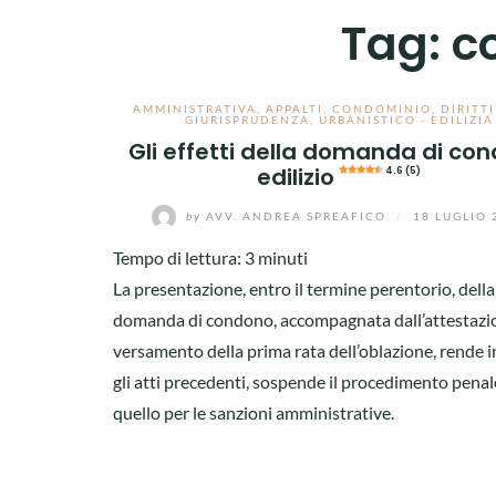
Tag:
c
AMMINISTRATIVA
,
APPALTI
,
CONDOMINIO
,
DIRITTI
GIURISPRUDENZA
,
URBANISTICO - EDILIZIA
Gli effetti della domanda di co
edilizio
4.6 (5)
by
AVV. ANDREA SPREAFICO
/
18 LUGLIO 
Tempo di lettura:
3
minuti
La presentazione, entro il termine perentorio, della
domanda di condono, accompagnata dall’attestazi
versamento della prima rata dell’oblazione, rende in
gli atti precedenti, sospende il procedimento penal
quello per le sanzioni amministrative.