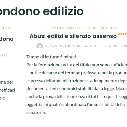
ondono edilizio
 REALI
,
AMMINISTRATIVA
,
GIURISPRUDENZA
Abusi edilizi e silenzio assenso
ndono
by
AVV. ANDREA SPREAFICO
/
29 APRILE 2
2025
Tempo di lettura:
5
minuti
Per la formazione tacita del titolo non sono sufficien
l’inutile decorso del termine prefissato per la pronu
espressa dell’amministrazione e l’adempimento degli
one del
documentali ed economici stabiliti dalla legge. Ma o
efficaci
anche la prova della ricorrenza di tutti i requisiti sog
e e
oggettivi ai quali è subordinata l’ammissibilità della
sanatoria.