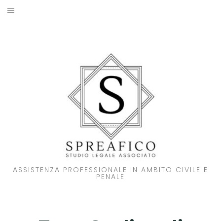
Skip
to
HOME
content
STUDIO LEGALE
SOCI
ATTIVITA’
NOVITA’
CONTATTI
ASSISTENZA PROFESSIONALE IN AMBITO CIVILE E
PENALE