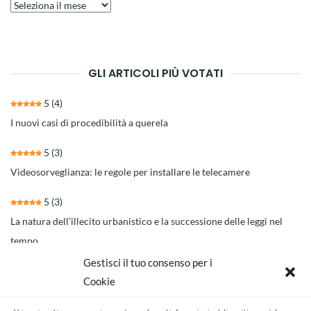
Archivio
degli
articoli
GLI ARTICOLI PIÙ VOTATI
5
(4)
I nuovi casi di procedibilità a querela
5
(3)
Videosorveglianza: le regole per installare le telecamere
5
(3)
La natura dell’illecito urbanistico e la successione delle leggi nel
tempo
Gestisci il tuo consenso per i
4.3
(30)
Cookie
Il nuovo rito per separazioni e divorzi della Riforma Cartabia