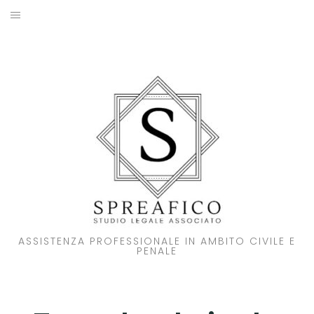
Skip
to
HOME
content
STUDIO LEGALE
SOCI
ATTIVITA’
NOVITA’
CONTATTI
ASSISTENZA PROFESSIONALE IN AMBITO CIVILE E
PENALE