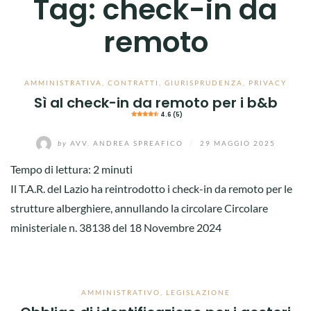
Tag:
check-in da
remoto
AMMINISTRATIVA
,
CONTRATTI
,
GIURISPRUDENZA
,
PRIVACY
Sì al check-in da remoto per i b&b
4.6 (5)
by
AVV. ANDREA SPREAFICO
/
29 MAGGIO 2025
Tempo di lettura:
2
minuti
Il T.A.R. del Lazio ha reintrodotto i check-in da remoto per le
strutture alberghiere, annullando la circolare Circolare
ministeriale n. 38138 del 18 Novembre 2024
AMMINISTRATIVO
,
LEGISLAZIONE