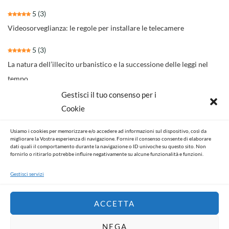
5
(3)
Videosorveglianza: le regole per installare le telecamere
5
(3)
La natura dell’illecito urbanistico e la successione delle leggi nel
tempo
Gestisci il tuo consenso per i
4.3
(30)
Cookie
Il nuovo rito per separazioni e divorzi della Riforma Cartabia
Usiamo i cookies per memorizzare e/o accedere ad informazioni sul dispositivo, così da
4.6
(14)
migliorare la Vostra esperienza di navigazione. Fornire il consenso consente di elaborare
dati quali il comportamento durante la navigazione o ID univoche su questo sito. Non
NOVITA’ NORMATIVE E GIURISPRUDENZIALI
fornirlo o ritirarlo potrebbe influire negativamente su alcune funzionalità e funzioni.
Gestisci servizi
ACCETTA
NEGA