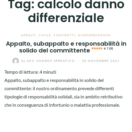
Tag:
calcolo danno
differenziale
APPALTI
,
CIVILE
,
CONTRATTI
,
GIURISPRUDENZA
Appalto, subappalto e responsabilità in
solido del committente
4.7 (9)
by
AVV. ANDREA SPREAFICO
/
30 NOVEMBRE 2021
Tempo di lettura:
4
minuti
Appalto, subappalto e responsabilità in solido del
committente: il nostro ordinamento prevede differenti
tipologie di responsabilità solidali, sia in ambito retributivo
che in conseguenza di infortunio o malattia professionale.