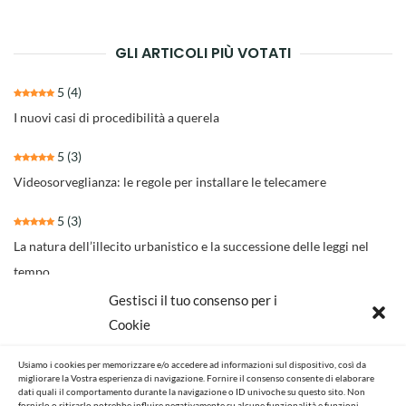
articoli
GLI ARTICOLI PIÙ VOTATI
5
(4)
I nuovi casi di procedibilità a querela
5
(3)
Videosorveglianza: le regole per installare le telecamere
5
(3)
La natura dell’illecito urbanistico e la successione delle leggi nel
tempo
Gestisci il tuo consenso per i
4.3
(30)
Cookie
Il nuovo rito per separazioni e divorzi della Riforma Cartabia
Usiamo i cookies per memorizzare e/o accedere ad informazioni sul dispositivo, così da
4.6
(14)
migliorare la Vostra esperienza di navigazione. Fornire il consenso consente di elaborare
dati quali il comportamento durante la navigazione o ID univoche su questo sito. Non
NOVITA’ NORMATIVE E GIURISPRUDENZIALI
fornirlo o ritirarlo potrebbe influire negativamente su alcune funzionalità e funzioni.