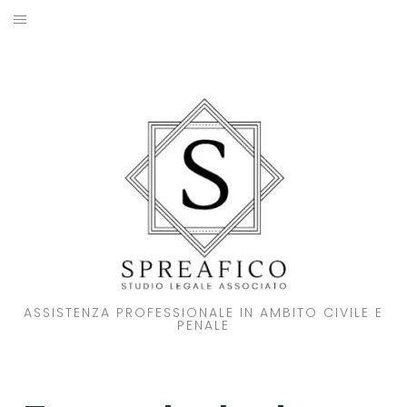
Skip
to
HOME
content
STUDIO LEGALE
SOCI
ATTIVITA’
NOVITA’
CONTATTI
ASSISTENZA PROFESSIONALE IN AMBITO CIVILE E
PENALE