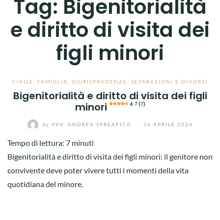
Tag:
Bigenitorialità
e diritto di visita dei
figli minori
CIVILE
,
FAMIGLIA
,
GIURISPRUDENZA
,
SEPARAZIONI E DIVORZI
Bigenitorialità e diritto di visita dei figli
minori
4.7 (7)
by
AVV. ANDREA SPREAFICO
/
16 APRILE 2024
Tempo di lettura:
7
minuti
Bigenitorialità e diritto di visita dei figli minori: il genitore non
convivente deve poter vivere tutti i momenti della vita
quotidiana del minore.