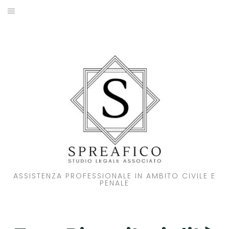
Skip
to
HOME
content
STUDIO LEGALE
SOCI
ATTIVITA’
NOVITA’
CONTATTI
ASSISTENZA PROFESSIONALE IN AMBITO CIVILE E
PENALE