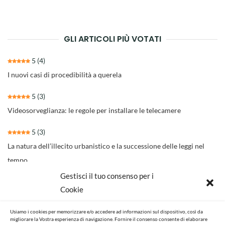
degli
articoli
GLI ARTICOLI PIÙ VOTATI
5
(4)
I nuovi casi di procedibilità a querela
5
(3)
Videosorveglianza: le regole per installare le telecamere
5
(3)
La natura dell’illecito urbanistico e la successione delle leggi nel
tempo
Gestisci il tuo consenso per i
4.3
(30)
Cookie
Il nuovo rito per separazioni e divorzi della Riforma Cartabia
Usiamo i cookies per memorizzare e/o accedere ad informazioni sul dispositivo, così da
4.6
(14)
migliorare la Vostra esperienza di navigazione. Fornire il consenso consente di elaborare