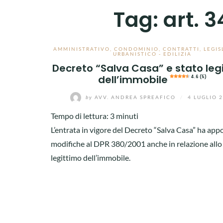
Tag:
art. 
AMMINISTRATIVO
,
CONDOMINIO
,
CONTRATTI
,
LEGIS
URBANISTICO - EDILIZIA
Decreto “Salva Casa” e stato leg
dell’immobile
4.6 (5)
by
AVV. ANDREA SPREAFICO
/
4 LUGLIO 
Tempo di lettura:
3
minuti
L’entrata in vigore del Decreto “Salva Casa” ha app
modifiche al DPR 380/2001 anche in relazione allo
legittimo dell’immobile.