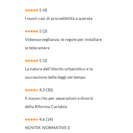
5
(4)
I nuovi casi di procedibilità a querela
5
(3)
Videosorveglianza: le regole per installare
le telecamere
5
(3)
La natura dell’illecito urbanistico e la
successione delle leggi nel tempo
4.3
(30)
Il nuovo rito per separazioni e divorzi
della Riforma Cartabia
4.6
(14)
NOVITA’ NORMATIVE E