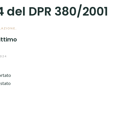
34 del DPR 380/2001
LAZIONE
,
ittimo
2024
ortato
 stato