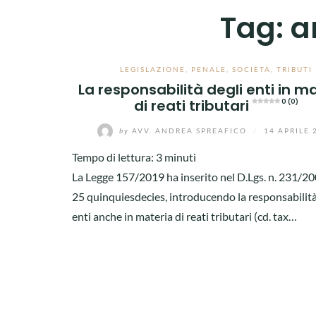
Tag:
a
LEGISLAZIONE
,
PENALE
,
SOCIETÀ
,
TRIBUTI
La responsabilità degli enti in m
di reati tributari
0 (0)
by
AVV. ANDREA SPREAFICO
/
14 APRILE 
Tempo di lettura:
3
minuti
La Legge 157/2019 ha inserito nel D.Lgs. n. 231/200
25 quinquiesdecies, introducendo la responsabilità
enti anche in materia di reati tributari (cd. tax…