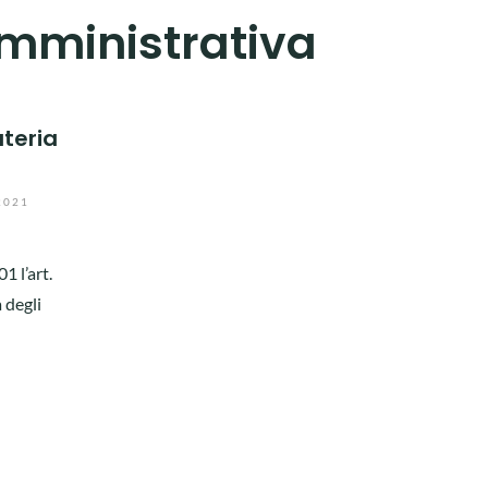
mministrativa
ateria
2021
1 l’art.
 degli