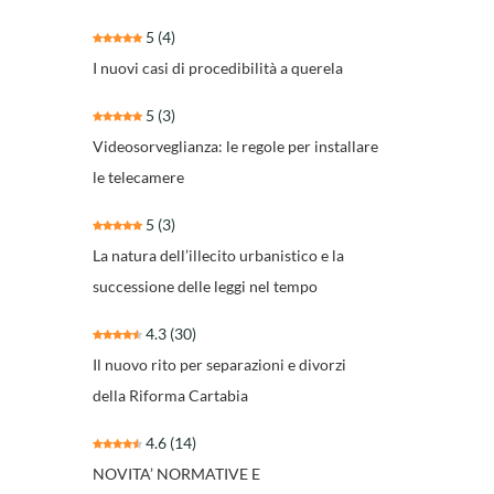
5
(4)
I nuovi casi di procedibilità a querela
5
(3)
Videosorveglianza: le regole per installare
le telecamere
5
(3)
La natura dell’illecito urbanistico e la
successione delle leggi nel tempo
4.3
(30)
Il nuovo rito per separazioni e divorzi
della Riforma Cartabia
4.6
(14)
NOVITA’ NORMATIVE E