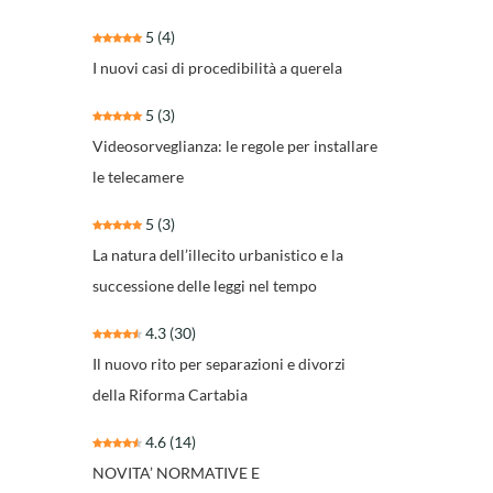
5
(4)
I nuovi casi di procedibilità a querela
5
(3)
Videosorveglianza: le regole per installare
le telecamere
5
(3)
La natura dell’illecito urbanistico e la
successione delle leggi nel tempo
4.3
(30)
Il nuovo rito per separazioni e divorzi
della Riforma Cartabia
4.6
(14)
NOVITA’ NORMATIVE E