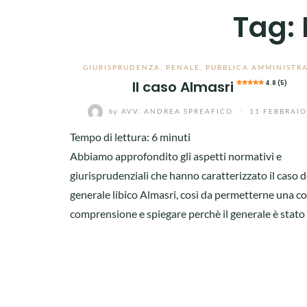
Tag:
GIURISPRUDENZA
,
PENALE
,
PUBBLICA AMMINISTR
Il caso Almasri
4.8 (5)
by
AVV. ANDREA SPREAFICO
/
11 FEBBRAIO
Tempo di lettura:
6
minuti
Abbiamo approfondito gli aspetti normativi e
giurisprudenziali che hanno caratterizzato il caso d
generale libico Almasri, così da permetterne una co
comprensione e spiegare perchè il generale è stato 