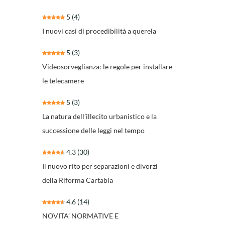
5
(4)
I nuovi casi di procedibilità a querela
5
(3)
Videosorveglianza: le regole per installare
le telecamere
5
(3)
La natura dell’illecito urbanistico e la
successione delle leggi nel tempo
4.3
(30)
Il nuovo rito per separazioni e divorzi
della Riforma Cartabia
4.6
(14)
NOVITA’ NORMATIVE E