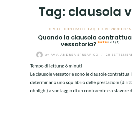
Tag:
clausola 
CIVILE
,
CONTRATTI
,
FAQ
,
GIURISPRUDENZA
Quando la clausola contrattua
vessatoria?
4.5 (4)
by
AVV. ANDREA SPREAFICO
/
28 SETTEMBR
Tempo di lettura:
6
minuti
Le clausole vessatorie sono le clausole contrattuali
determinano uno squilibrio delle prestazioni (diritt
obblighi) a vantaggio di un contraente e a sfavore de