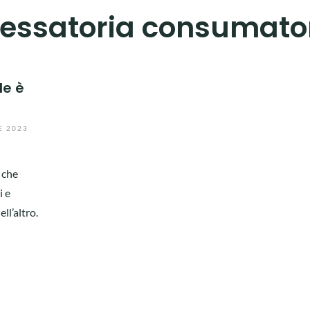
vessatoria consumato
le è
E 2023
 che
i e
ll’altro.