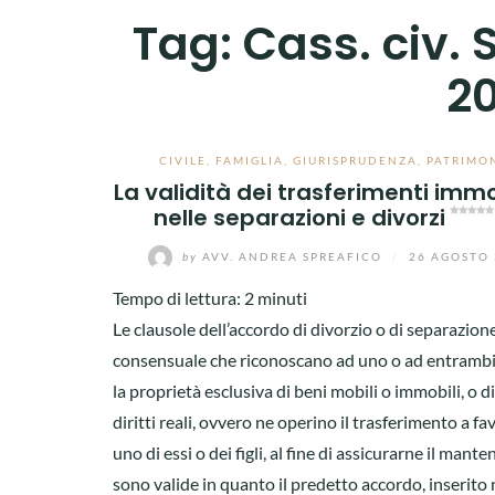
Tag:
Cass. civ. 
20
CIVILE
,
FAMIGLIA
,
GIURISPRUDENZA
,
PATRIMO
La validità dei trasferimenti immo
nelle separazioni e divorzi
by
AVV. ANDREA SPREAFICO
/
26 AGOSTO 
Tempo di lettura:
2
minuti
Le clausole dell’accordo di divorzio o di separazion
consensuale che riconoscano ad uno o ad entrambi 
la proprietà esclusiva di beni mobili o immobili, o di 
diritti reali, ovvero ne operino il trasferimento a fa
uno di essi o dei figli, al fine di assicurarne il mant
sono valide in quanto il predetto accordo, inserito 