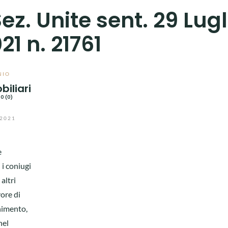
Sez. Unite sent. 29 Lugl
21 n. 21761
NIO
biliari
0 (0)
2021
e
i coniugi
altri
vore di
enimento,
nel