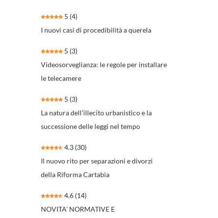
5
(4)
I nuovi casi di procedibilità a querela
5
(3)
Videosorveglianza: le regole per installare
le telecamere
5
(3)
La natura dell’illecito urbanistico e la
successione delle leggi nel tempo
4.3
(30)
Il nuovo rito per separazioni e divorzi
della Riforma Cartabia
4.6
(14)
NOVITA’ NORMATIVE E