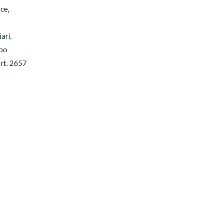
ce,
ari,
opo
art. 2657