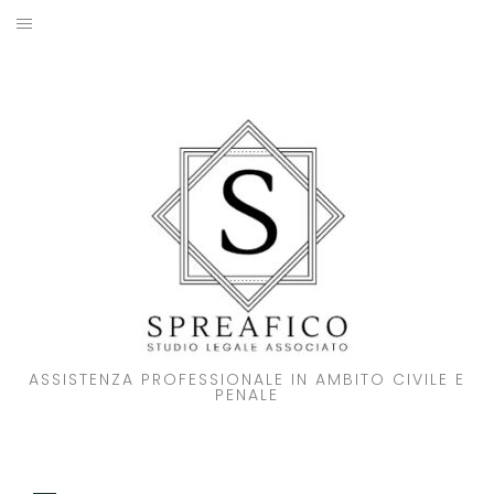
Skip
to
HOME
content
STUDIO LEGALE
SOCI
ATTIVITA’
NOVITA’
CONTATTI
ASSISTENZA PROFESSIONALE IN AMBITO CIVILE E
PENALE