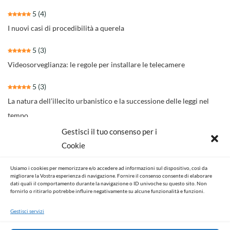
5
(4)
I nuovi casi di procedibilità a querela
5
(3)
Videosorveglianza: le regole per installare le telecamere
5
(3)
La natura dell’illecito urbanistico e la successione delle leggi nel
tempo
Gestisci il tuo consenso per i
4.3
(30)
Cookie
Il nuovo rito per separazioni e divorzi della Riforma Cartabia
Usiamo i cookies per memorizzare e/o accedere ad informazioni sul dispositivo, così da
4.6
(14)
migliorare la Vostra esperienza di navigazione. Fornire il consenso consente di elaborare
dati quali il comportamento durante la navigazione o ID univoche su questo sito. Non
NOVITA’ NORMATIVE E GIURISPRUDENZIALI
fornirlo o ritirarlo potrebbe influire negativamente su alcune funzionalità e funzioni.
Gestisci servizi