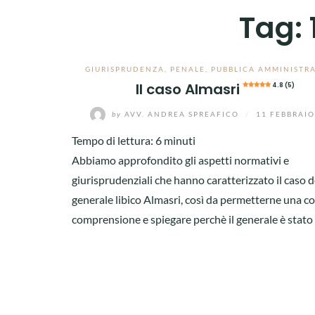
Tag:
GIURISPRUDENZA
,
PENALE
,
PUBBLICA AMMINISTR
Il caso Almasri
4.8 (5)
by
AVV. ANDREA SPREAFICO
/
11 FEBBRAIO
Tempo di lettura:
6
minuti
Abbiamo approfondito gli aspetti normativi e
giurisprudenziali che hanno caratterizzato il caso d
generale libico Almasri, così da permetterne una co
comprensione e spiegare perchè il generale è stato 