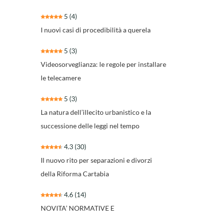
5
(4)
I nuovi casi di procedibilità a querela
5
(3)
Videosorveglianza: le regole per installare
le telecamere
5
(3)
La natura dell’illecito urbanistico e la
successione delle leggi nel tempo
4.3
(30)
Il nuovo rito per separazioni e divorzi
della Riforma Cartabia
4.6
(14)
NOVITA’ NORMATIVE E