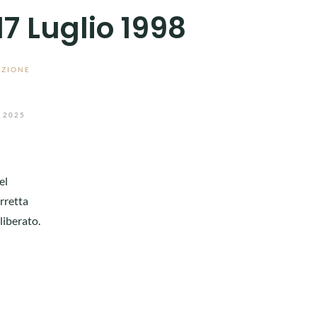
17 Luglio 1998
AZIONE
 2025
el
rretta
liberato.