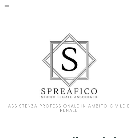
Skip
to
HOME
content
STUDIO LEGALE
SOCI
ATTIVITA’
NOVITA’
CONTATTI
ASSISTENZA PROFESSIONALE IN AMBITO CIVILE E
PENALE