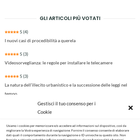
articoli
GLI ARTICOLI PIÙ VOTATI
5
(4)
I nuovi casi di procedibilità a querela
5
(3)
Videosorveglianza: le regole per installare le telecamere
5
(3)
La natura dell’illecito urbanistico e la successione delle leggi nel
tempo
Gestisci il tuo consenso per i
4.3
(30)
Cookie
Il nuovo rito per separazioni e divorzi della Riforma Cartabia
Usiamo i cookies per memorizzare e/o accedere ad informazioni sul dispositivo, così da
4.6
(14)
migliorare la Vostra esperienza di navigazione. Fornire il consenso consente di elaborare
dati quali il comportamento durante la navigazione o ID univoche su questo sito. Non
NOVITA’ NORMATIVE E GIURISPRUDENZIALI
fornirlo o ritirarlo potrebbe influire negativamente su alcune funzionalità e funzioni.